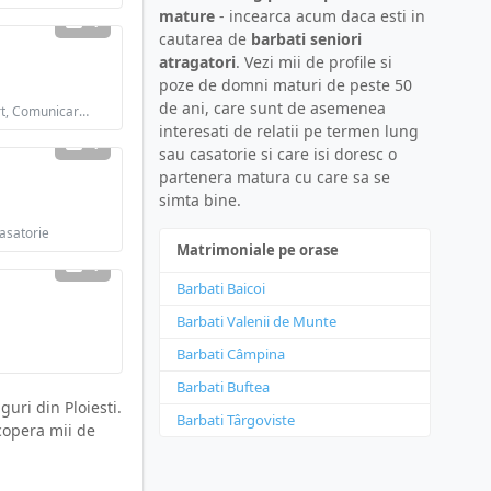
mature
- incearca acum daca esti in
1
cautarea de
barbati seniori
atragatori
. Vezi mii de profile si
poze de domni maturi de peste 50
de ani, care sunt de asemenea
Cauta: Intalniri, Flirt, Comunicare / chat, Prietenie
interesati de relatii pe termen lung
1
sau casatorie si care isi doresc o
partenera matura cu care sa se
simta bine.
Casatorie
Matrimoniale pe orase
1
Barbati Baicoi
Barbati Valenii de Munte
Barbati Câmpina
Barbati Buftea
uri din Ploiesti.
Barbati Târgoviste
scopera mii de