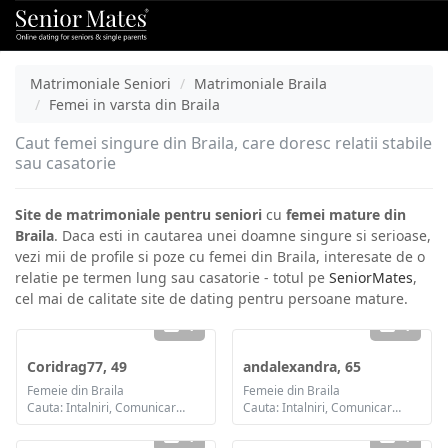
Matrimoniale Seniori
Matrimoniale Braila
Femei in varsta din Braila
Caut femei singure din Braila, care doresc relatii stabile
sau casatorie
Site de matrimoniale pentru seniori
cu
femei mature din
Braila
. Daca esti in cautarea unei doamne singure si serioase,
vezi mii de profile si poze cu femei din Braila, interesate de o
relatie pe termen lung sau casatorie - totul pe
SeniorMates
,
cel mai de calitate site de dating pentru persoane mature.
1
1
Coridrag77, 49
andalexandra, 65
Femeie din Braila
Femeie din Braila
Cauta: Intalniri, Comunicare / chat, Casatorie
Cauta: Intalniri, Comunicare / chat, Prietenie
1
1