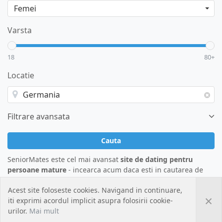
Varsta
18
80+
Locatie
Filtrare avansata
Cauta
SeniorMates este cel mai avansat
site de dating pentru
persoane mature
- incearca acum daca esti in cautarea de
femei mature si singure
. Vezi mii de profile si poze de
Acest site foloseste cookies. Navigand in continuare,
doamne mature de peste 50 de ani, care sunt de asemenea
×
iti exprimi acordul implicit asupra folosirii cookie-
interesate de relatii pe termen lung sau casatorie si care isi
urilor.
Mai mult
doresc un partener matur cu care sa se simta bine.