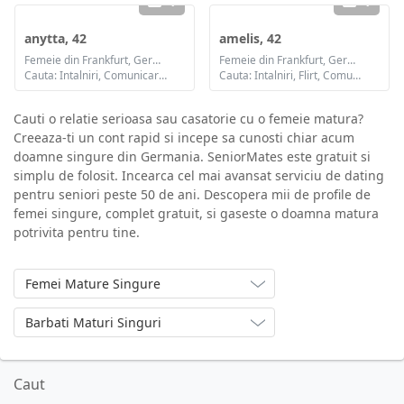
1
1
anytta, 42
amelis, 42
Femeie din Frankfurt, Germania
Femeie din Frankfurt, Germania
Cauta: Intalniri, Comunicare / chat, Prietenie
Cauta: Intalniri, Flirt, Comunicare / chat, Prietenie, Casatorie
Cauti o relatie serioasa sau casatorie cu o femeie matura?
Creeaza-ti un cont rapid si incepe sa cunosti chiar acum
doamne singure din Germania. SeniorMates este gratuit si
simplu de folosit. Incearca cel mai avansat serviciu de dating
pentru seniori peste 50 de ani. Descopera mii de profile de
femei singure, complet gratuit, si gaseste o doamna matura
potrivita pentru tine.
Femei Mature Singure
Barbati Maturi Singuri
Caut