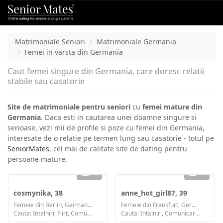
Matrimoniale Seniori
Matrimoniale Germania
Femei in varsta din Germania
Caut femei singure din Germania, care doresc relatii
stabile sau casatorie
Site de matrimoniale pentru seniori
cu
femei mature din
Germania
. Daca esti in cautarea unei doamne singure si
serioase, vezi mii de profile si poze cu femei din Germania,
interesate de o relatie pe termen lung sau casatorie - totul pe
SeniorMates
, cel mai de calitate site de dating pentru
persoane mature.
1
1
cosmynika, 38
anne_hot_girl87, 39
Femeie din Berlin, Germania
Femeie din Frankfurt, Germania
Cauta: Intalniri, Flirt, Comunicare / chat, Prietenie, Casatorie
Cauta: Intalniri, Comunicare / chat, Prietenie, Casatorie