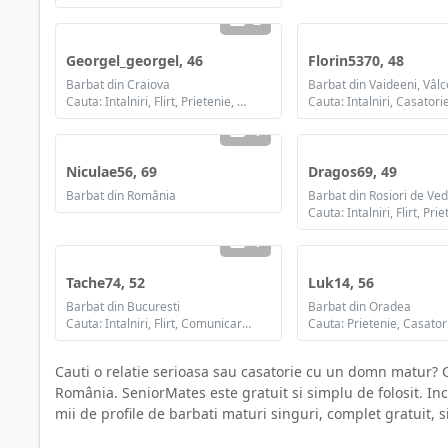
2
Georgel_georgel, 46
Florin5370, 48
Barbat din Craiova
Barbat din Vaideeni, Vâl
Cauta: Intalniri, Flirt, Prietenie, Casatorie
Cauta: Intalniri, Casatori
1
Niculae56, 69
Dragos69, 49
Barbat din România
Barbat din Rosiori de Ve
1
Tache74, 52
Luk14, 56
Barbat din Bucuresti
Barbat din Oradea
Cauta: Intalniri, Flirt, Comunicare / chat, Prietenie, Casatorie
Cauta: Prietenie, Casator
Cauti o relatie serioasa sau casatorie cu un domn matur? C
România. SeniorMates este gratuit si simplu de folosit. In
mii de profile de barbati maturi singuri, complet gratuit, s