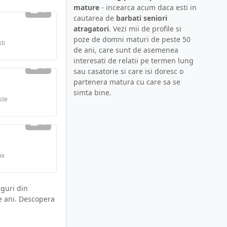
mature
- incearca acum daca esti in
1
cautarea de
barbati seniori
atragatori
. Vezi mii de profile si
poze de domni maturi de peste 50
ti
de ani, care sunt de asemenea
interesati de relatii pe termen lung
1
sau casatorie si care isi doresc o
partenera matura cu care sa se
simta bine.
ste
1
ia
nguri din
de ani. Descopera