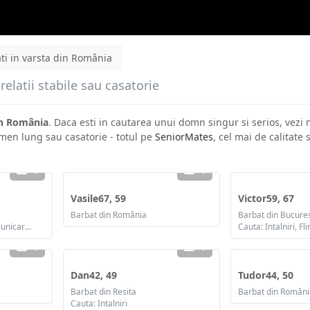
ti in varsta din România
elatii stabile sau casatorie
in România
. Daca esti in cautarea unui domn singur si serios, vezi m
rmen lung sau casatorie - totul pe
SeniorMates
, cel mai de calitate 
1
1
Vasile67, 59
Victor59, 67
Barbat din România
Barbat din Bucures
Cauta: Intalniri, Flirt, Comunicare / chat, Prietenie, Casatorie
1
1
Dan42, 49
Tudor44, 50
Barbat din Resita
Barbat din Români
Cauta: Intalniri