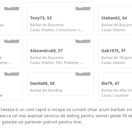
1
1
Tony73, 53
Stelian62, 64
cea
Barbat din Bucuresti
Barbat din Bucures
e
Cauta: Intalniri, Comunicare / chat, Prietenie, Casatorie
Cauta: Intalniri
2
1
Alexandru68, 57
Gab1975, 51
de
Barbat din Bucuresti
Barbat din Târgovi
Cauta: Intalniri, Flirt, Prietenie, Casatorie
Cauta: Intalniri, Flirt, Prietenie, Casatorie
Cauta: Intalniri
1
1
Danila68, 58
Ilie79, 47
Barbat din România
Barbat din Alba Iul
ie
Cauta: Casatorie
reeaza-ti un cont rapid si incepe sa cunosti chiar acum barbati si
cearca cel mai avansat serviciu de dating pentru seniori peste 50 
i gaseste un partener potrivit pentru tine.