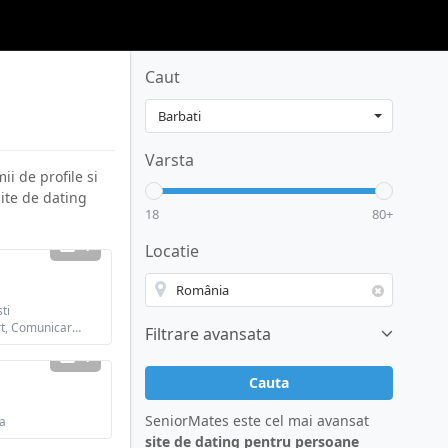
Caut
Varsta
ii de profile si
site de dating
18
80+
1
Locatie
ti
Cauta: Intalniri, Flirt, Comunicare / chat, Prietenie
Filtrare avansata
1
Cauta
SeniorMates este cel mai avansat
a
site de dating pentru persoane