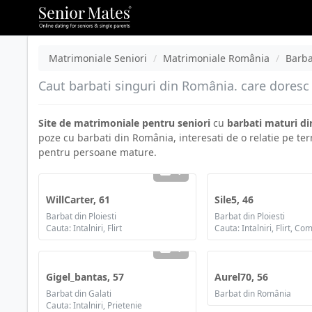
Matrimoniale Seniori
Matrimoniale România
Barba
Caut barbati singuri din România. care doresc r
Site de matrimoniale pentru seniori
cu
barbati maturi d
poze cu barbati din România, interesati de o relatie pe te
pentru persoane mature.
1
WillCarter, 61
Sile5, 46
Barbat din Ploiesti
Barbat din Ploiesti
Cauta: Intalniri, Flirt
1
Gigel_bantas, 57
Aurel70, 56
Barbat din Galati
Barbat din România
Cauta: Intalniri, Prietenie