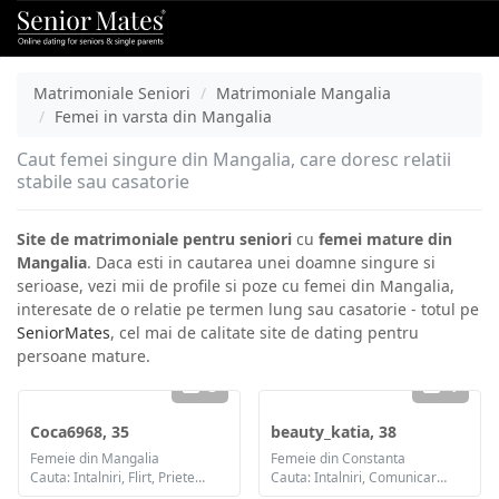
Matrimoniale Seniori
Matrimoniale Mangalia
Femei in varsta din Mangalia
Caut femei singure din Mangalia, care doresc relatii
stabile sau casatorie
Site de matrimoniale pentru seniori
cu
femei mature din
Mangalia
. Daca esti in cautarea unei doamne singure si
serioase, vezi mii de profile si poze cu femei din Mangalia,
interesate de o relatie pe termen lung sau casatorie - totul pe
SeniorMates
, cel mai de calitate site de dating pentru
persoane mature.
3
1
Coca6968, 35
beauty_katia, 38
Femeie din Mangalia
Femeie din Constanta
Cauta: Intalniri, Flirt, Prietenie, Casatorie
Cauta: Intalniri, Comunicare / chat, Casatorie