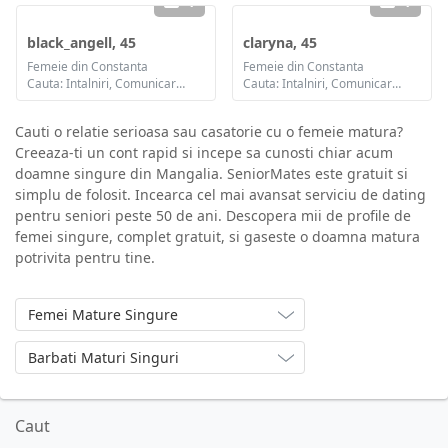
1
1
black_angell, 45
claryna, 45
Femeie din Constanta
Femeie din Constanta
Cauta: Intalniri, Comunicare / chat, Prietenie, Casatorie
Cauta: Intalniri, Comunicare / chat, Prietenie, Casatorie
Cauti o relatie serioasa sau casatorie cu o femeie matura?
Creeaza-ti un cont rapid si incepe sa cunosti chiar acum
doamne singure din Mangalia. SeniorMates este gratuit si
simplu de folosit. Incearca cel mai avansat serviciu de dating
pentru seniori peste 50 de ani. Descopera mii de profile de
femei singure, complet gratuit, si gaseste o doamna matura
potrivita pentru tine.
Femei Mature Singure
Barbati Maturi Singuri
Caut