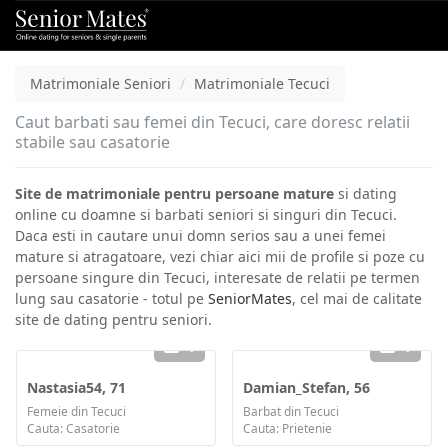
Matrimoniale Seniori
Matrimoniale Tecuci
Caut barbati sau femei din Tecuci, care doresc relatii
stabile sau casatorie
Site de matrimoniale pentru persoane mature
si dating
online cu doamne si barbati seniori si singuri din Tecuci.
Daca esti in cautare unui domn serios sau a unei femei
mature si atragatoare, vezi chiar aici mii de profile si poze cu
persoane singure din Tecuci, interesate de relatii pe termen
lung sau casatorie - totul pe
SeniorMates
, cel mai de calitate
site de dating pentru seniori.
1
1
Nastasia54, 71
Damian_Stefan, 56
Femeie din Tecuci
Barbat din Tecuci
Cauta: Casatorie
Cauta: Prietenie