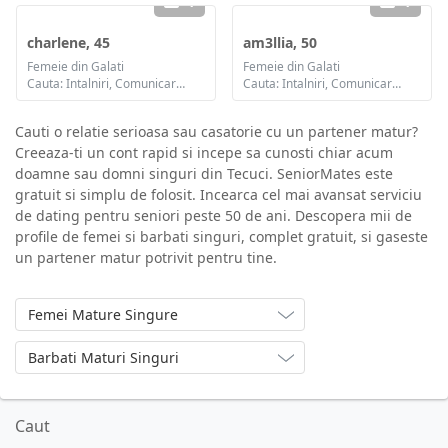
1
1
charlene, 45
am3llia, 50
Femeie din Galati
Femeie din Galati
Cauta: Intalniri, Comunicare / chat, Prietenie
Cauta: Intalniri, Comunicare / chat, Prietenie, Casatorie
Cauti o relatie serioasa sau casatorie cu un partener matur?
Creeaza-ti un cont rapid si incepe sa cunosti chiar acum
doamne sau domni singuri din Tecuci. SeniorMates este
gratuit si simplu de folosit. Incearca cel mai avansat serviciu
de dating pentru seniori peste 50 de ani. Descopera mii de
profile de femei si barbati singuri, complet gratuit, si gaseste
un partener matur potrivit pentru tine.
Femei Mature Singure
Barbati Maturi Singuri
Caut